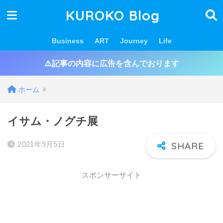
KUROKO Blog
Business
ART
Journey
Life
⚠️記事の内容に広告を含んでおります
ホーム
イサム・ノグチ展
2021年9月5日
スポンサーサイト