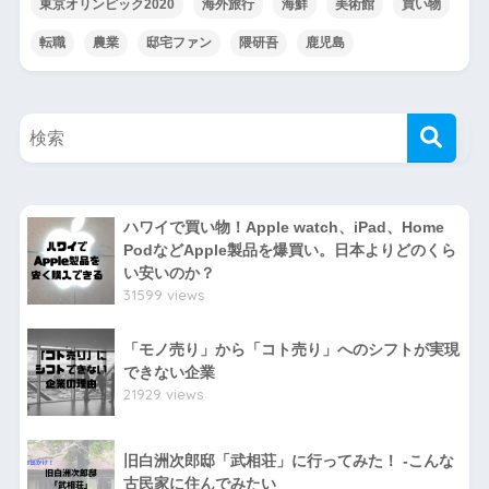
東京オリンピック2020
海外旅行
海鮮
美術館
買い物
転職
農業
邸宅ファン
隈研吾
鹿児島
ハワイで買い物！Apple watch、iPad、Home
PodなどApple製品を爆買い。日本よりどのくら
い安いのか？
31599 views
「モノ売り」から「コト売り」へのシフトが実現
できない企業
21929 views
旧白洲次郎邸「武相荘」に行ってみた！ -こんな
古民家に住んでみたい