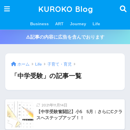
KUROKO Blog
Business
ART
Journey
Life
⚠️記事の内容に広告を含んでおります
ホーム
Life
子育て・育児
「中学受験」の記事一覧
2021年11月14日
【中学受験奮闘記】小5 5月：さらにCクラ
スへステップアップ！！